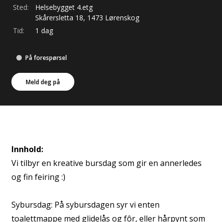
Sted:
Helsebygget 4.etg
Skårersletta
18
,
1473
Lørenskog
Tid:
1 dag
På forespørsel
Meld deg på
Innhold:
Vi tilbyr en kreative bursdag som gir en annerledes
og fin feiring :)
Sybursdag: På sybursdagen syr vi enten
toalettmappe med glidelås og fôr, eller hårpynt som