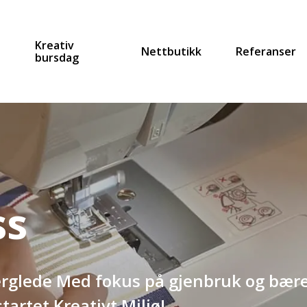
Kreativ
Nettbutikk
Referanser
bursdag
ss
aperglede Med fokus på gjenbruk og bære
tartet Kreativt Miljø!