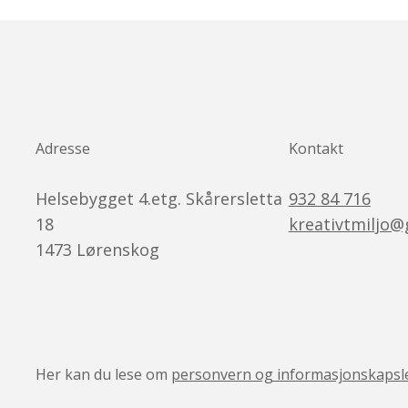
Adresse
Kontakt
Helsebygget 4.etg. Skårersletta
932 84 716
18
kreativtmiljo
1473
Lørenskog
Her kan du lese om
personvern og informasjonskapsl