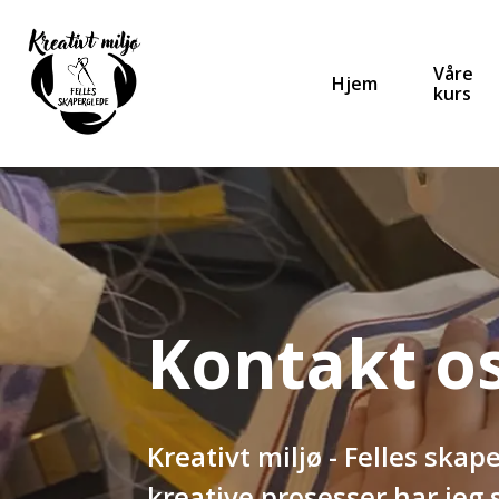
Våre
Hjem
kurs
Kontakt o
Kreativt miljø - Felles sk
kreative prosesser har jeg s